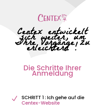
Centex entwickelt
sich weiter, um
Ihre Vorgänge zu
erleichtern !
Die Schritte Ihrer
Anmeldung
SCHRITT 1 : Ich gehe auf die
N
Centex-Website