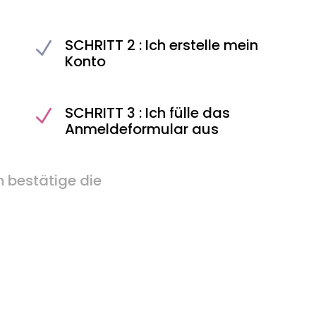
SCHRITT 2 : Ich erstelle mein
N
Konto
SCHRITT 3 : Ich fülle das
N
Anmeldeformular aus
HRITT 4 : Ich bestätige die
meldung
us,
en