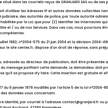
ire situé dans les courriels reçus de GRANJARD SAS ou de ses 
it d’utiliser les Adresses IP et autres données collectées tant
judiciaire, des autorités de police, par toute autorité admin
habilitée par la Loi, que pour (2) identifier les Internautes q
e Site et / ou de nos Services. Dans ces cas, nous pourrions ê
s compétentes.
illet 1982, n°2004-575 du 21 juin 2004 et la décision 2004-49
 le site centex.fr, dispose d’un droit de réponse, sans pré
 adressée au directeur de publication, doit être présentée a
 du message justifiant cette demande. Le demandeur doit préci
e qu’il se propose d’y faire. Cette insertion est gratuite et 
8-17 du 6 janvier 1978 modifiés par l’article 5 de la loi n°2004-
on des données vous concernant.
re identité, par courriel à l’adresse contact@granjard.fr ou pa
 ZI Pont Rochand, 42360 Panissières