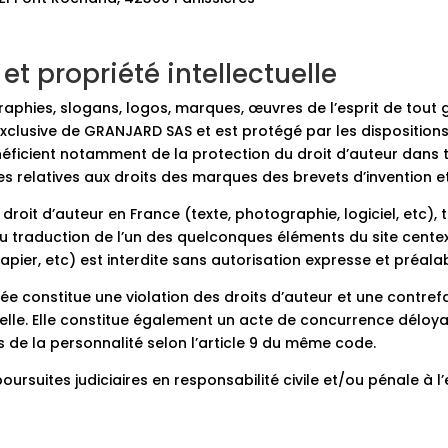
 et propriété intellectuelle
raphies, slogans, logos, marques, œuvres de l’esprit de tout 
é exclusive de GRANJARD SAS et est protégé par les dispositions
éficient notamment de la protection du droit d’auteur dans t
es relatives aux droits des marques des brevets d’invention e
droit d’auteur en France (texte, photographie, logiciel, etc),
ou traduction de l’un des quelconques éléments du site centex.
pier, etc) est interdite sans autorisation expresse et préal
ée constitue une violation des droits d’auteur et une contref
elle. Elle constitue également un acte de concurrence déloyale
ts de la personnalité selon l’article 9 du même code.
uites judiciaires en responsabilité civile et/ou pénale à l’